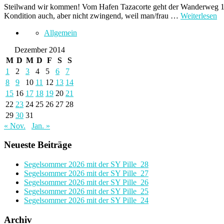
Steilwand wir kommen! Vom Hafen Tazacorte geht der Wanderweg 131 
Kondition auch, aber nicht zwingend, weil man/frau …
Weiterlesen
Allgemein
Dezember 2014
M
D
M
D
F
S
S
1
2
3
4
5
6
7
8
9
10
11
12
13
14
15
16
17
18
19
20
21
22
23
24
25
26
27
28
29
30
31
« Nov.
Jan. »
Neueste Beiträge
Segelsommer 2026 mit der SY Pille_28
Segelsommer 2026 mit der SY Pille_27
Segelsommer 2026 mit der SY Pille_26
Segelsommer 2026 mit der SY Pille_25
Segelsommer 2026 mit der SY Pille_24
Archiv