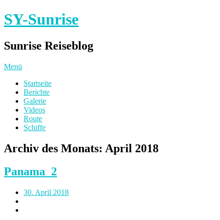
SY-Sunrise
Sunrise Reiseblog
Menü
Startseite
Berichte
Galerie
Videos
Route
Schiffe
Archiv des Monats:
April 2018
Panama_2
30. April 2018