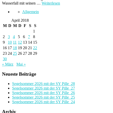
Wasserfall mit seinen …
Weiterlesen
Allgemein
April 2018
M
D
M
D
F
S
S
1
2
3
4
5
6
7
8
9
10
11
12
13
14
15
16
17
18
19
20
21
22
23
24
25
26
27
28
29
30
« März
Mai »
Neueste Beiträge
Segelsommer 2026 mit der SY Pille_28
Segelsommer 2026 mit der SY Pille_27
Segelsommer 2026 mit der SY Pille_26
Segelsommer 2026 mit der SY Pille_25
Segelsommer 2026 mit der SY Pille_24
Archiv