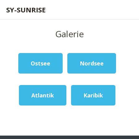
SY-SUNRISE
Galerie
Ostsee
Nordsee
Atlantik
Karibik