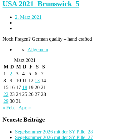
USA 2021_Brunswick_5
2. März 2021
Noch Fragen? German quality – hand crafted
Allgemein
März 2021
M
D
M
D
F
S
S
1
2
3
4
5
6
7
8
9
10
11
12
13
14
15
16
17
18
19
20
21
22
23
24
25
26
27
28
29
30
31
« Feb.
Apr. »
Neueste Beiträge
Segelsommer 2026 mit der SY Pille_28
Segelsommer 2026 mit der SY Pille_27