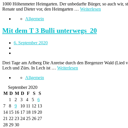
1000 Höhenmeter Heimgarten. Der unbedarfte Bürger, so auch wir, ste
Renate und Dieter vor, den Heimgarten …
Weiterlesen
Allgemein
Mit dem T 3 Bulli unterwegs_20
6. September 2020
Drei Tage am Arlberg Die Anreise durch den Bregenzer Wald (Lied
Lech und Zürs. In Lech ist …
Weiterlesen
Allgemein
September 2020
M
D
M
D
F
S
S
1
2
3
4
5
6
7
8
9
10
11
12
13
14
15
16
17
18
19
20
21
22
23
24
25
26
27
28
29
30