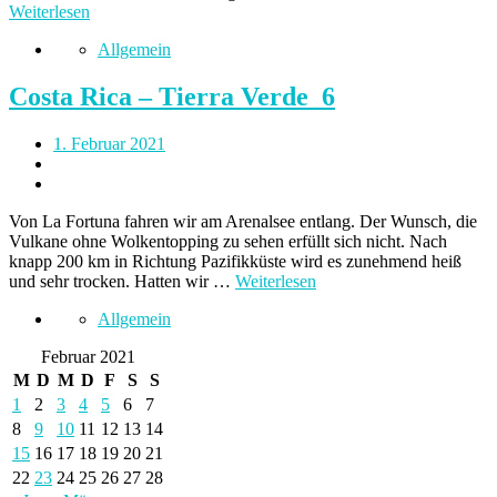
Weiterlesen
Allgemein
Costa Rica – Tierra Verde_6
1. Februar 2021
Von La Fortuna fahren wir am Arenalsee entlang. Der Wunsch, die
Vulkane ohne Wolkentopping zu sehen erfüllt sich nicht. Nach
knapp 200 km in Richtung Pazifikküste wird es zunehmend heiß
und sehr trocken. Hatten wir …
Weiterlesen
Allgemein
Februar 2021
M
D
M
D
F
S
S
1
2
3
4
5
6
7
8
9
10
11
12
13
14
15
16
17
18
19
20
21
22
23
24
25
26
27
28