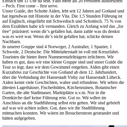
Einfach um 11 Uhr da sein. Falls mehr als 20 Personen aufkreuzten
– Pech. First come – first serve.
Unser Guide, der Schotte Aiden, lebt seit 12 Jahren auf Gotland und
hat irgendwas mit Historie in der Vita. Die 1,5 Stunden Führung ist
auf Englisch, eingefärbt mit Schwedisch und Schottisch. 75 % von
dem Erzählten habe ich verstanden. Gleich zu Anfang wird das „for
free“ präzisiert: wenn dir’s gefallen hat, dann zahle was du denkst
was es wert war. Wenn dir’s nicht gefallen hat, schicke deinen
Nachbarn.
In unserer Gruppe sind 4 Norweger, 2 Australier, 1 Spanier, 1
Schwede, 2 Deutsche. Die Mittelalterstadt ist voll mit Kreuzfahrt-
Touristen die hinter ihren Nummerntafelträgern irrlichtern. Wir
haben es gut, dass wir eine kleine Gruppe sind und unser Guide die
Tour so legt, dass wir dem Gewimmel entgehen. Aiden gibt einen
Kurzabriss zur Geschichte von Gotland ab dem 12. Jahrhundert,
über die Verbindung der Hansestadt Visby zur Hansestadt Lübeck.
Aiden kennt viele Geschichten, wahre und erfundene. Wir sehen die
ältesten Lagerhäuser, Fischerhütten, Kirchenruinen, Botanischer
Garten, die alte Stadtmauer, Marktplätze u.v.m. Nur in die
Domkirche darf keine Führung rein. Gut so. Wir sollen im
Anschluss an die Stadtführung selbst rein gehen. Wir sind gebrieft
auf was wir achten sollen. Gut, dass wir die Stadtführung
mitmachen konnten. Wir wären im Besucherstrom gestrandet und
hätten aufgegeben.