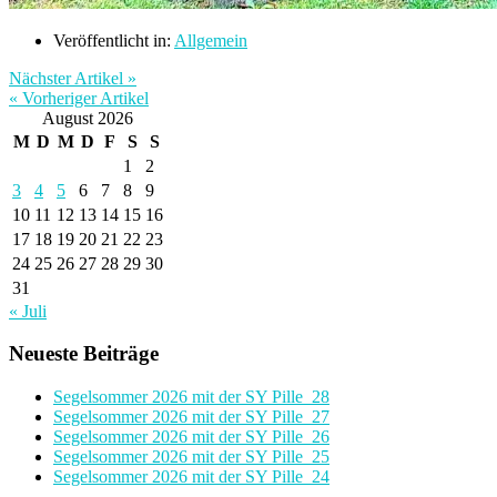
Veröffentlicht in:
Allgemein
Nächster Artikel »
« Vorheriger Artikel
August 2026
M
D
M
D
F
S
S
1
2
3
4
5
6
7
8
9
10
11
12
13
14
15
16
17
18
19
20
21
22
23
24
25
26
27
28
29
30
31
« Juli
Neueste Beiträge
Segelsommer 2026 mit der SY Pille_28
Segelsommer 2026 mit der SY Pille_27
Segelsommer 2026 mit der SY Pille_26
Segelsommer 2026 mit der SY Pille_25
Segelsommer 2026 mit der SY Pille_24