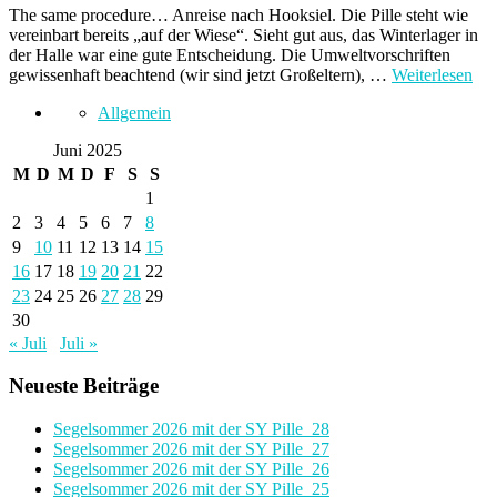
The same procedure… Anreise nach Hooksiel. Die Pille steht wie
vereinbart bereits „auf der Wiese“. Sieht gut aus, das Winterlager in
der Halle war eine gute Entscheidung. Die Umweltvorschriften
gewissenhaft beachtend (wir sind jetzt Großeltern), …
Weiterlesen
Allgemein
Juni 2025
M
D
M
D
F
S
S
1
2
3
4
5
6
7
8
9
10
11
12
13
14
15
16
17
18
19
20
21
22
23
24
25
26
27
28
29
30
« Juli
Juli »
Neueste Beiträge
Segelsommer 2026 mit der SY Pille_28
Segelsommer 2026 mit der SY Pille_27
Segelsommer 2026 mit der SY Pille_26
Segelsommer 2026 mit der SY Pille_25