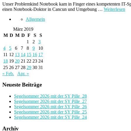
Unser Problemkind Notebook kam in Finger eines kompetenten IT-Spez
einen Notebook-Doktor in Cancun und Umgebung …
Weiterlesen
Allgemein
März 2019
M
D
M
D
F
S
S
1
2
3
4
5
6
7
8
9
10
11
12
13
14
15
16
17
18
19
20
21
22
23
24
25
26
27
28
29
30
31
« Feb.
Apr. »
Neueste Beiträge
Segelsommer 2026 mit der SY Pille_28
Segelsommer 2026 mit der SY Pille_27
Segelsommer 2026 mit der SY Pille_26
Segelsommer 2026 mit der SY Pille_25
Segelsommer 2026 mit der SY Pille_24
Archiv