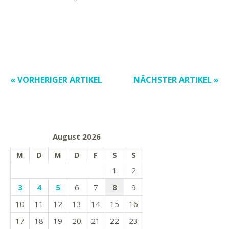
« VORHERIGER ARTIKEL
NÄCHSTER ARTIKEL »
August 2026
M
D
M
D
F
S
S
1
2
3
4
5
6
7
8
9
10
11
12
13
14
15
16
17
18
19
20
21
22
23